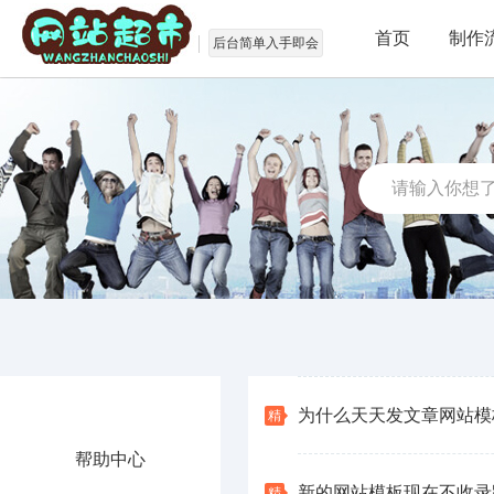
首页
制作
后台简单入手即会
为什么天天发文章网站模
精
帮助中心
新的网站模板现在不收录
精